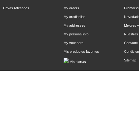
Cavas Artesanos
My orders
Promocio
My credit slips
Novedad
My addresses
Mejores 
My personal info
Nuestras 
My vouchers
Contacte 
Mis productos favoritos
Condicion
Sitemap
Mis alertas