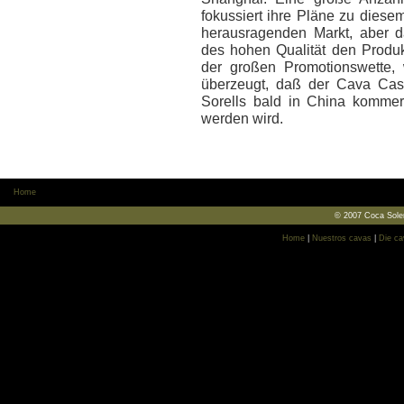
fokussiert ihre Pläne zu diese
herausragenden Markt, aber d
des hohen Qualität den Produ
der großen Promotionswette, 
überzeugt, daß der Cava Cast
Sorells bald in China kommerzi
werden wird.
Home
© 2007 Coca Soler
Home
|
Nuestros cavas
|
Die ca