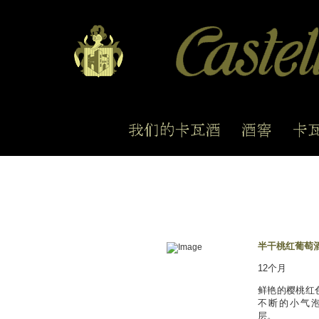
半干桃红葡萄
12
个月
鲜艳的樱桃红
不断的小气
层。