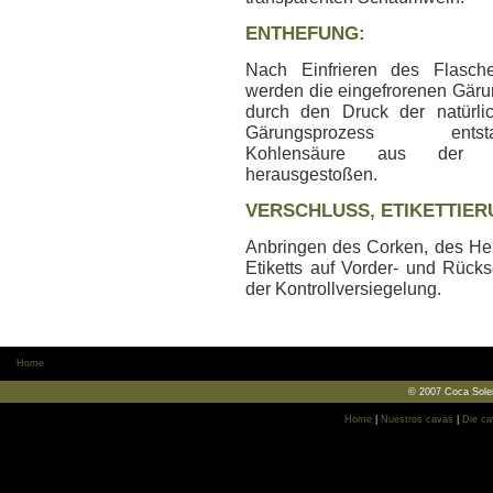
ENTHEFUNG:
Nach Einfrieren des Flasch
werden die eingefrorenen Gäru
durch den Druck der natürli
Gärungsprozess entsta
Kohlensäure aus der F
herausgestoßen.
VERSCHLUSS, ETIKETTIE
Anbringen des Corken, des He
Etiketts auf Vorder- und Rücks
der Kontrollversiegelung.
Home
© 2007 Coca Soler
Home
|
Nuestros cavas
|
Die ca