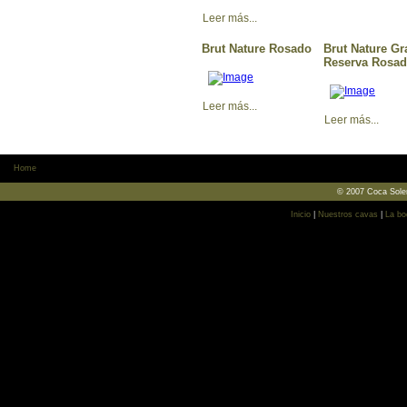
Leer más...
Brut Nature Rosado
Brut Nature Gr
Reserva Rosa
Leer más...
Leer más...
Home
© 2007 Coca Soler
Inicio
|
Nuestros cavas
|
La bo