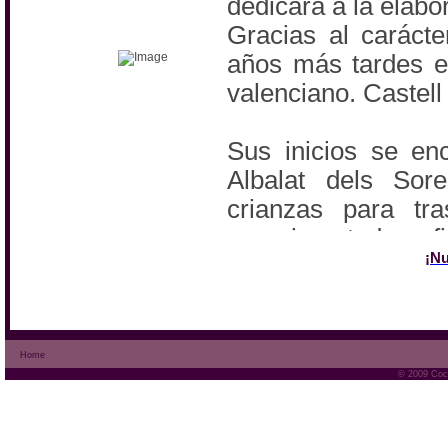
dedicara a la elabo
Gracias al caráct
años más tardes e
valenciano. Castell 
Sus inicios se en
Albalat dels Sor
crianzas para tra
experimentado, a fin
¡Nu
de Turís. Lugar don
A partir de ese
localidad de origen
Home
zona e instalac
© 2009 Coca
castillo réplica del
S.XV.